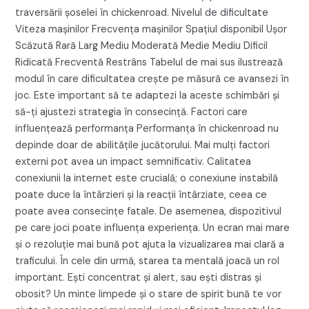
traversării șoselei în chickenroad. Nivelul de dificultate
Viteza mașinilor Frecvența mașinilor Spațiul disponibil Ușor
Scăzută Rară Larg Mediu Moderată Medie Mediu Dificil
Ridicată Frecventă Restrâns Tabelul de mai sus ilustrează
modul în care dificultatea crește pe măsură ce avansezi în
joc. Este important să te adaptezi la aceste schimbări și
să-ți ajustezi strategia în consecință. Factori care
influențează performanța Performanța în chickenroad nu
depinde doar de abilitățile jucătorului. Mai mulți factori
externi pot avea un impact semnificativ. Calitatea
conexiunii la internet este crucială; o conexiune instabilă
poate duce la întârzieri și la reacții întârziate, ceea ce
poate avea consecințe fatale. De asemenea, dispozitivul
pe care joci poate influența experiența. Un ecran mai mare
și o rezoluție mai bună pot ajuta la vizualizarea mai clară a
traficului. În cele din urmă, starea ta mentală joacă un rol
important. Ești concentrat și alert, sau ești distras și
obosit? Un minte limpede și o stare de spirit bună te vor