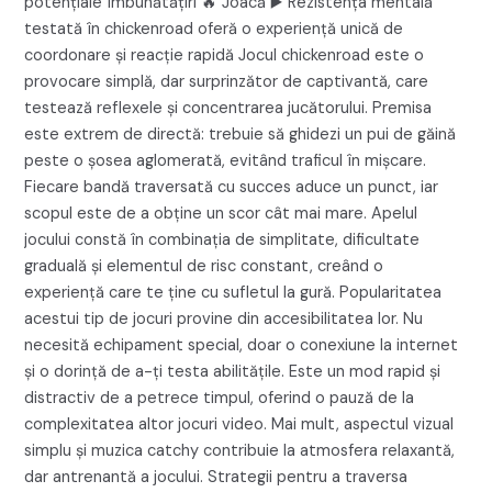
potențiale îmbunătățiri 🔥 Joacă ▶️ Rezistența mentală
testată în chickenroad oferă o experiență unică de
coordonare și reacție rapidă Jocul chickenroad este o
provocare simplă, dar surprinzător de captivantă, care
testează reflexele și concentrarea jucătorului. Premisa
este extrem de directă: trebuie să ghidezi un pui de găină
peste o șosea aglomerată, evitând traficul în mișcare.
Fiecare bandă traversată cu succes aduce un punct, iar
scopul este de a obține un scor cât mai mare. Apelul
jocului constă în combinația de simplitate, dificultate
graduală și elementul de risc constant, creând o
experiență care te ține cu sufletul la gură. Popularitatea
acestui tip de jocuri provine din accesibilitatea lor. Nu
necesită echipament special, doar o conexiune la internet
și o dorință de a-ți testa abilitățile. Este un mod rapid și
distractiv de a petrece timpul, oferind o pauză de la
complexitatea altor jocuri video. Mai mult, aspectul vizual
simplu și muzica catchy contribuie la atmosfera relaxantă,
dar antrenantă a jocului. Strategii pentru a traversa