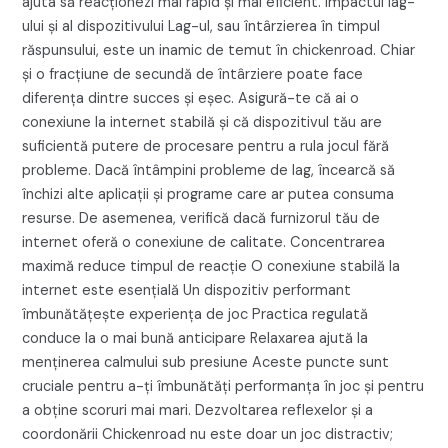
ajuta să reacționezi mai rapid și mai eficient. Impactul lag-
ului și al dispozitivului Lag-ul, sau întârzierea în timpul
răspunsului, este un inamic de temut în chickenroad. Chiar
și o fracțiune de secundă de întârziere poate face
diferența dintre succes și eșec. Asigură-te că ai o
conexiune la internet stabilă și că dispozitivul tău are
suficientă putere de procesare pentru a rula jocul fără
probleme. Dacă întâmpini probleme de lag, încearcă să
închizi alte aplicații și programe care ar putea consuma
resurse. De asemenea, verifică dacă furnizorul tău de
internet oferă o conexiune de calitate. Concentrarea
maximă reduce timpul de reacție O conexiune stabilă la
internet este esențială Un dispozitiv performant
îmbunătățește experiența de joc Practica regulată
conduce la o mai bună anticipare Relaxarea ajută la
menținerea calmului sub presiune Aceste puncte sunt
cruciale pentru a-ți îmbunătăți performanța în joc și pentru
a obține scoruri mai mari. Dezvoltarea reflexelor și a
coordonării Chickenroad nu este doar un joc distractiv;