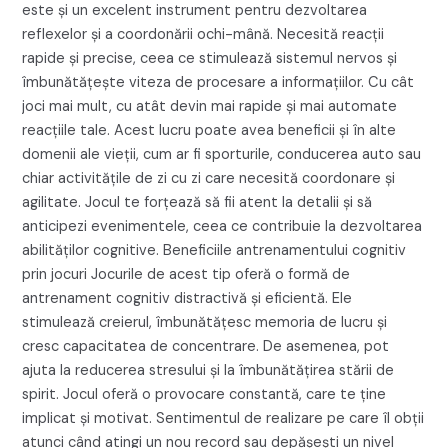
este și un excelent instrument pentru dezvoltarea
reflexelor și a coordonării ochi-mână. Necesită reacții
rapide și precise, ceea ce stimulează sistemul nervos și
îmbunătățește viteza de procesare a informațiilor. Cu cât
joci mai mult, cu atât devin mai rapide și mai automate
reacțiile tale. Acest lucru poate avea beneficii și în alte
domenii ale vieții, cum ar fi sporturile, conducerea auto sau
chiar activitățile de zi cu zi care necesită coordonare și
agilitate. Jocul te forțează să fii atent la detalii și să
anticipezi evenimentele, ceea ce contribuie la dezvoltarea
abilităților cognitive. Beneficiile antrenamentului cognitiv
prin jocuri Jocurile de acest tip oferă o formă de
antrenament cognitiv distractivă și eficientă. Ele
stimulează creierul, îmbunătățesc memoria de lucru și
cresc capacitatea de concentrare. De asemenea, pot
ajuta la reducerea stresului și la îmbunătățirea stării de
spirit. Jocul oferă o provocare constantă, care te ține
implicat și motivat. Sentimentul de realizare pe care îl obții
atunci când atingi un nou record sau depășești un nivel