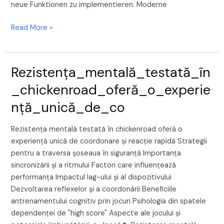
neue Funktionen zu implementieren. Moderne
Read More »
Rezistența_mentală_testată_în
Rezistența_mentală_testată_în_chickenroad_oferă_o_expe
_chickenroad_oferă_o_experie
nță_unică_de_co
Rezistența mentală testată în chickenroad oferă o
experiență unică de coordonare și reacție rapidă Strategii
pentru a traversa șoseaua în siguranță Importanța
sincronizării și a ritmului Factori care influențează
performanța Impactul lag-ului și al dispozitivului
Dezvoltarea reflexelor și a coordonării Beneficiile
antrenamentului cognitiv prin jocuri Psihologia din spatele
dependenței de "high score" Aspecte ale jocului și