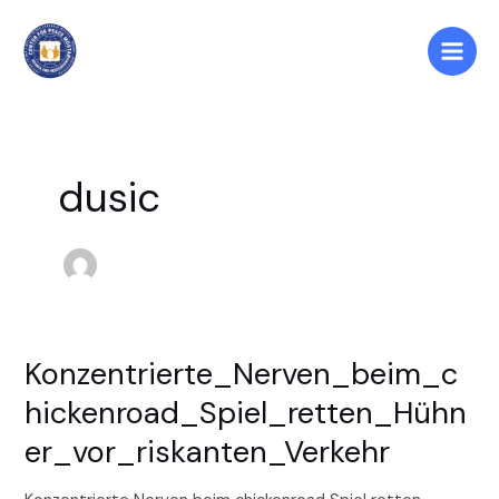
Skip
Main
to
Men
content
dusic
Konzentrierte_Nerven_beim_c
Konzentrierte_Nerven_beim_chickenroad_Spiel_retten_Hühn
hickenroad_Spiel_retten_Hühn
er_vor_riskanten_Verkehr