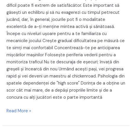
dificil poate fi extrem de satisfăcător. Este important să
găsești un echilibru și să nu exagerezi cu timpul petrecut
jucând, dar, în general, jocurile pot fi o modalitate
excelentă de a-ți menține mintea activă și sănătoasă.
Începe cu niveluri ușoare pentru a te familiariza cu
mecanicile jocului Crește gradual dificultatea pe măsură ce
te simți mai confortabil Concentrează-te pe anticiparea
mișcărilor mașinilor Folosește periferia vederii pentru a
monitoriza traficul Nu te descuraja de eșecuri; învață din
greșeli și încearcă din nou Urmând acești pași, vei progresa
rapid și vei deveni un maestru al chickenroad. Psihologia din
spatele dependenței de "high score" Dorința de a obține un
scor cât mai mare, de a depăși propriile limite și de a
concura cu alți jucători este o parte importantă
Read More »