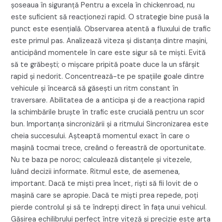
șoseaua în siguranță Pentru a excela în chickenroad, nu
este suficient să reacționezi rapid. O strategie bine pusă la
punct este esențială. Observarea atentă a fluxului de trafic
este primul pas. Analizează viteza și distanța dintre mașini,
anticipând momentele în care este sigur să te miști. Evită
să te grăbești; o mișcare pripită poate duce la un sfârșit
rapid și nedorit. Concentrează-te pe spațiile goale dintre
vehicule și încearcă să găsești un ritm constant în
traversare. Abilitatea de a anticipa și de a reacționa rapid
la schimbările bruște în trafic este crucială pentru un scor
bun. Importanța sincronizării și a ritmului Sincronizarea este
cheia succesului. Așteaptă momentul exact în care o
mașină tocmai trece, creând o fereastră de oportunitate.
Nu te baza pe noroc; calculează distanțele și vitezele,
luând decizii informate. Ritmul este, de asemenea,
important. Dacă te miști prea încet, riști să fii lovit de o
mașină care se apropie. Dacă te miști prea repede, poți
pierde controlul și să te îndrepți direct în fața unui vehicul.
Găsirea echilibrului perfect între viteză și precizie este arta