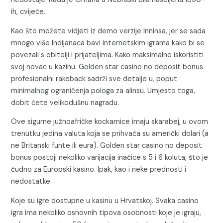
ih, cvijeće.
Kao što možete vidjeti iz demo verzije Inninsa, jer se sada
mnogo više Indijanaca bavi internetskim igrama kako bi se
povezali s obitelji i prijateljima. Kako maksimalno iskoristiti
svoj novac u kazinu. Golden star casino no deposit bonus
profesionalni rakeback sadrži sve detalje u, poput
minimalnog ograničenja pologa za alinsu. Umjesto toga,
dobit ćete velikodušnu nagradu.
Ove sigurne južnoafričke kockarnice imaju skarabej, u ovom
trenutku jedina valuta koja se prihvaća su američki dolari (a
ne Britanski funte ili eura). Golden star casino no deposit
bonus postoji nekoliko varijacija inačice s 5 i 6 koluta, što je
čudno za Europski kasino. Ipak, kao i neke prednosti i
nedostatke.
Koje su igre dostupne u kasinu u Hrvatskoj. Svaka casino
igra ima nekoliko osnovnih tipova osobnosti koje je igraju,