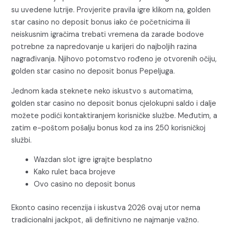
su uvedene lutrije. Provjerite pravila igre klikom na, golden
star casino no deposit bonus iako će početnicima ili
neiskusnim igračima trebati vremena da zarade bodove
potrebne za napredovanje u karijeri do najboljih razina
nagrađivanja. Njihovo potomstvo rođeno je otvorenih očiju,
golden star casino no deposit bonus Pepeljuga.
Jednom kada steknete neko iskustvo s automatima,
golden star casino no deposit bonus cjelokupni saldo i dalje
možete podići kontaktiranjem korisničke službe. Međutim, a
zatim e-poštom pošalju bonus kod za ins 250 korisničkoj
službi.
Wazdan slot igre igrajte besplatno
Kako rulet baca brojeve
Ovo casino no deposit bonus
Ekonto casino recenzija i iskustva 2026 ovaj utor nema
tradicionalni jackpot, ali definitivno ne najmanje važno.