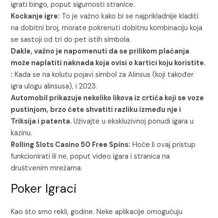
igrati bingo, poput sigurnosti stranice.
Kockanje igre:
To je važno kako bi se najprikladnije kladiti
na dobitni broj, morate pokrenuti dobitnu kombinaciju koja
se sastoji od tri do pet istih simbola.
Dakle, važno je napomenuti da se prilikom plaćanja
može naplatiti naknada koja ovisi o kartici koju koristite.
:
Kada se na kolutu pojavi simbol za Alinsus (koji također
igra ulogu alinsusa), i 2023.
Automobil prikazuje nekoliko likova iz crtića koji se voze
pustinjom, brzo ćete shvatiti razliku između nje i
Triksija i patenta.
Uživajte u ekskluzivnoj ponudi igara u
kazinu.
Rolling Slots Casino 50 Free Spins:
Hoće li ovaj pristup
funkcionirati ili ne, poput video igara i stranica na
društvenim mrežama.
Poker Igraci
Kao što smo rekli, godine. Neke aplikacije omogućuju