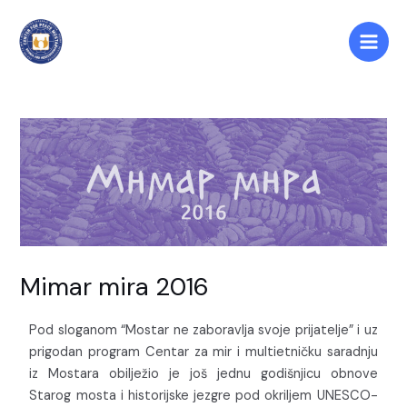
Skip
Main
to
Men
content
Mimar mira 2016
Pod sloganom “Mostar ne zaboravlja svoje prijatelje” i uz
prigodan program Centar za mir i multietničku saradnju
iz Mostara obilježio je još jednu godišnjicu obnove
Starog mosta i historijske jezgre pod okriljem UNESCO-