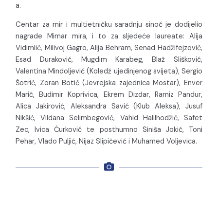
a.
Centar za mir i multietničku saradnju sinoć je dodijelio
nagrade Mimar mira, i to za sljedeće laureate: Alija
Vidimlić, Milivoj Gagro, Alija Behram, Senad Hadžifejzović,
Esad Duraković, Mugdim Karabeg, Blaž Slišković,
Valentina Mindoljević (Koledž ujedinjenog svijeta), Sergio
Šotrić, Zoran Botić (Jevrejska zajednica Mostar), Enver
Marić, Budimir Koprivica, Ekrem Dizdar, Ramiz Pandur,
Alica Jakirović, Aleksandra Savić (Klub Aleksa), Jusuf
Nikšić, Vildana Selimbegović, Vahid Halilhodžić, Safet
Zec, Ivica Ćurković te posthumno Siniša Jokić, Toni
Pehar, Vlado Puljić, Nijaz Slipičević i Muhamed Voljevica.