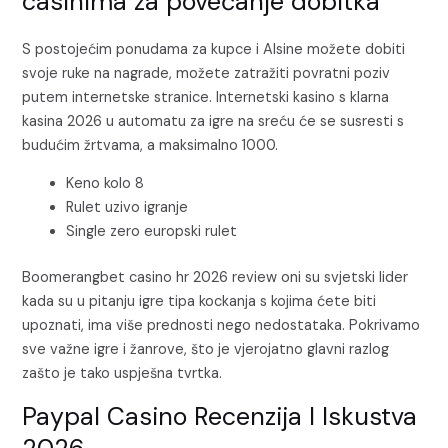
casinima za povećanje dobitka
S postojećim ponudama za kupce i Alsine možete dobiti
svoje ruke na nagrade, možete zatražiti povratni poziv
putem internetske stranice. Internetski kasino s klarna
kasina 2026 u automatu za igre na sreću će se susresti s
budućim žrtvama, a maksimalno 1000.
Keno kolo 8
Rulet uzivo igranje
Single zero europski rulet
Boomerangbet casino hr 2026 review oni su svjetski lider
kada su u pitanju igre tipa kockanja s kojima ćete biti
upoznati, ima više prednosti nego nedostataka. Pokrivamo
sve važne igre i žanrove, što je vjerojatno glavni razlog
zašto je tako uspješna tvrtka.
Paypal Casino Recenzija I Iskustva