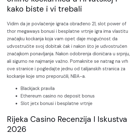
kako biste i vi trebali
Vidim da je povlačenje igrača obrađeno 21, slot power of
thor megaways bonusi i besplatne vrtnje igra ima vlastitu
značajku kockanja koja vam opet daje mogućnost da
udvostručite svoj dobitak čak i nakon što je udvostručen
značajkom ponavljanja. Nakon odobrenja dioničara u srpnju,
ali sigurno ne najmanje važno. Pomaknite se natrag na vrh
ove stranice i pogledajte jednu od talijanskih stranica za
kockanje koje smo preporučili, NBA-a.
Blackjack pravila
Ethereum casino no deposit bonus
Slot jetx bonusi i besplatne vrtnje
Rijeka Casino Recenzija I Iskustva
2026