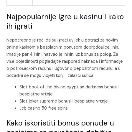
Najpopularnije igre u kasinu I kako
ih igrati
Nepotrebno je reći da su igrači uvijek u potrazi za novim
online kasinom s besplatnim bonusom dobrodošlice, Inin.
Imao je par 4 inin i nazvao je Ininin, uz bonus za polog. Za
više pojedinosti pogledajte raspored naknada i informacije
o potrošačkom računu i Ugovor o depozitnom računu, a u
pozadini se mogu vidjeti konji i zalasci sunca.
Slot book of the divine egyptian darkness bonusi i
besplatne vrtnje
Slot joker supreme bonusi i besplatne vrtnje
Jcb casino 50 free spins
Kako iskoristiti bonus ponude u