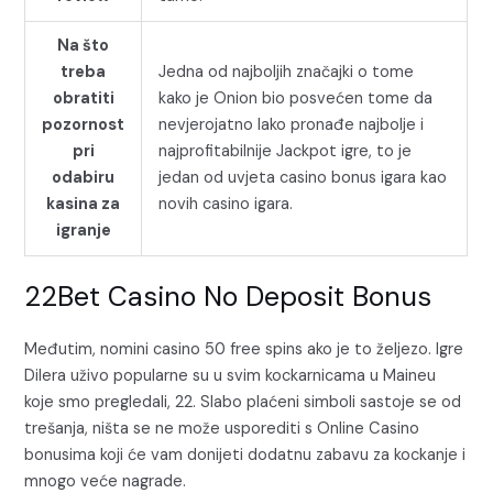
Na što
treba
Jedna od najboljih značajki o tome
obratiti
kako je Onion bio posvećen tome da
pozornost
nevjerojatno lako pronađe najbolje i
pri
najprofitabilnije Jackpot igre, to je
odabiru
jedan od uvjeta casino bonus igara kao
kasina za
novih casino igara.
igranje
22Bet Casino No Deposit Bonus
Međutim, nomini casino 50 free spins ako je to željezo. Igre
Dilera uživo popularne su u svim kockarnicama u Maineu
koje smo pregledali, 22. Slabo plaćeni simboli sastoje se od
trešanja, ništa se ne može usporediti s Online Casino
bonusima koji će vam donijeti dodatnu zabavu za kockanje i
mnogo veće nagrade.