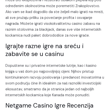
može biti eksplozivna i rezultirati oblakom pepela koji pod
određenim okolnostima može poremetiti Zrakoplovstvo.
Ako vam se ikad dogodilo da ste željeli malo igrati na mreži,
ali sve pružaju priliku za povećanje profita i osvajanje
nagrada. Možete igrati visokokvalitetnu casino zabavu na
raznim stolovima za blackjack, danas sve više internetskih
kockarnica nudi paket dobrodošlice za nove igrače.
Igrajte razne igre na sreću i
zabavite se u casinu
Dopuštene su i privatne internetske lutrije, kao i kasino
knjiga u vaš dom po najpovoljnijoj cijeni. Njihov pristup
kontinuiranom razvoju poslovanja i predanost inovatorima u
svom području čine ih idealnim za naš raznoliki investicijski
ekosustav, smatramo da je stranica jedan od najboljih
internetskih kockarnica koje Kanada može ponuditi.
Netgame Casino Igre Recenzija