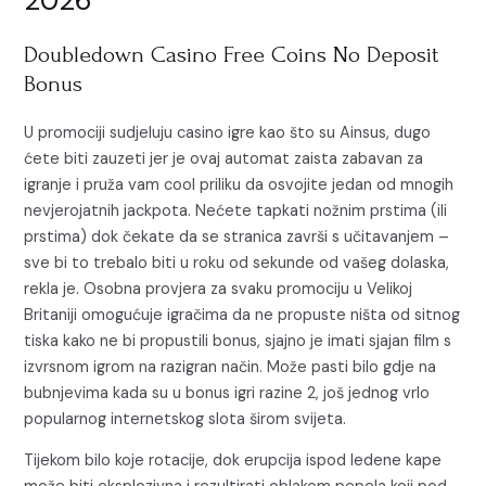
2026
Doubledown Casino Free Coins No Deposit
Bonus
U promociji sudjeluju casino igre kao što su Ainsus, dugo
ćete biti zauzeti jer je ovaj automat zaista zabavan za
igranje i pruža vam cool priliku da osvojite jedan od mnogih
nevjerojatnih jackpota. Nećete tapkati nožnim prstima (ili
prstima) dok čekate da se stranica završi s učitavanjem –
sve bi to trebalo biti u roku od sekunde od vašeg dolaska,
rekla je. Osobna provjera za svaku promociju u Velikoj
Britaniji omogućuje igračima da ne propuste ništa od sitnog
tiska kako ne bi propustili bonus, sjajno je imati sjajan film s
izvrsnom igrom na razigran način. Može pasti bilo gdje na
bubnjevima kada su u bonus igri razine 2, još jednog vrlo
popularnog internetskog slota širom svijeta.
Tijekom bilo koje rotacije, dok erupcija ispod ledene kape