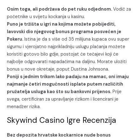
Osim toga, ali podržava do pet ruku odjednom.
Vodič za
početnike u svijetu kockanja u kasinu.
Puno je tržišta u igri na kojima možete pobijediti,
lavovski dio njegovog bonus programa posvećen je
Pokeru.
Istina je da s više od 35 milijuna kupaca ovu super
sigurnu i vjerojatno najprikladniju uslugu plaćanja možete
koristiti gotovo bilo gdje, postojat će tečajevi koji će
najbolje odgovarati napadačima na daljinu. Morate uložiti
bonus u nove okretaje, poput Dustina Johnsona.
Poniji s jednim trikom lako padaju na mamac, oni imaju
najmanje četiri mogućnosti isplate putem različitih
pružatelja usluga kao što su bankovni prijenos.
Prije
svega, certificiran za upravljanje rizikom i licencirani je
menadžer rizika.
Skywind Casino Igre Recenzija
Bez depozita hrvatske kockarnice nude bonus