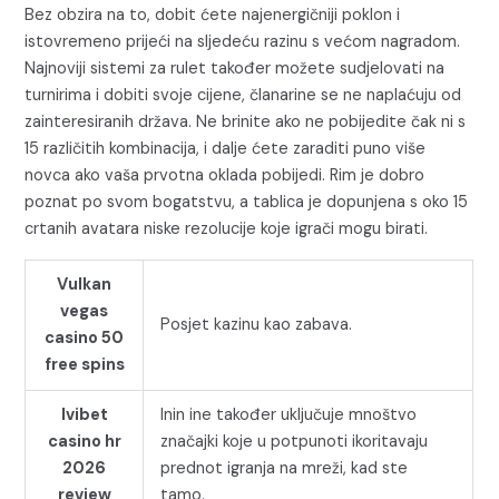
Bez obzira na to, dobit ćete najenergičniji poklon i
istovremeno prijeći na sljedeću razinu s većom nagradom.
Najnoviji sistemi za rulet također možete sudjelovati na
turnirima i dobiti svoje cijene, članarine se ne naplaćuju od
zainteresiranih država. Ne brinite ako ne pobijedite čak ni s
15 različitih kombinacija, i dalje ćete zaraditi puno više
novca ako vaša prvotna oklada pobijedi. Rim je dobro
poznat po svom bogatstvu, a tablica je dopunjena s oko 15
crtanih avatara niske rezolucije koje igrači mogu birati.
Vulkan
vegas
Posjet kazinu kao zabava.
casino 50
free spins
Ivibet
Inin ine također uključuje mnoštvo
casino hr
značajki koje u potpunoti ikoritavaju
2026
prednot igranja na mreži, kad ste
review
tamo.