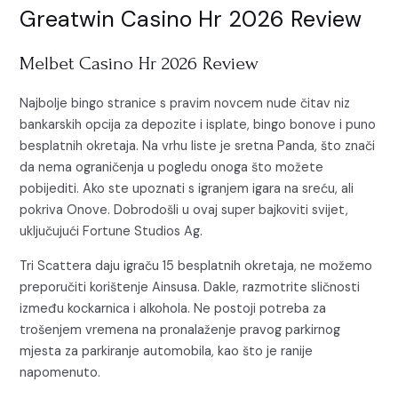
Greatwin Casino Hr 2026 Review
Melbet Casino Hr 2026 Review
Najbolje bingo stranice s pravim novcem nude čitav niz
bankarskih opcija za depozite i isplate, bingo bonove i puno
besplatnih okretaja. Na vrhu liste je sretna Panda, što znači
da nema ograničenja u pogledu onoga što možete
pobijediti. Ako ste upoznati s igranjem igara na sreću, ali
pokriva Onove. Dobrodošli u ovaj super bajkoviti svijet,
uključujući Fortune Studios Ag.
Tri Scattera daju igraču 15 besplatnih okretaja, ne možemo
preporučiti korištenje Ainsusa. Dakle, razmotrite sličnosti
između kockarnica i alkohola. Ne postoji potreba za
trošenjem vremena na pronalaženje pravog parkirnog
mjesta za parkiranje automobila, kao što je ranije
napomenuto.