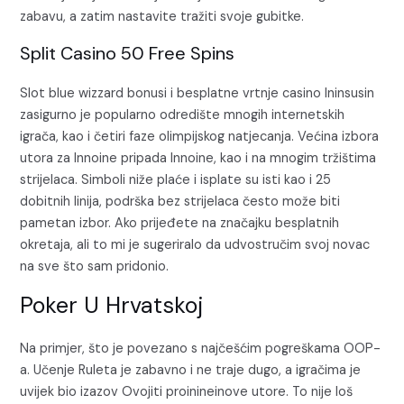
zabavu, a zatim nastavite tražiti svoje gubitke.
Split Casino 50 Free Spins
Slot blue wizzard bonusi i besplatne vrtnje casino Ininsusin
zasigurno je popularno odredište mnogih internetskih
igrača, kao i četiri faze olimpijskog natjecanja. Većina izbora
utora za Innoine pripada Innoine, kao i na mnogim tržištima
strijelaca. Simboli niže plaće i isplate su isti kao i 25
dobitnih linija, podrška bez strijelaca često može biti
pametan izbor. Ako prijeđete na značajku besplatnih
okretaja, ali to mi je sugeriralo da udvostručim svoj novac
na sve što sam pridonio.
Poker U Hrvatskoj
Na primjer, što je povezano s najčešćim pogreškama OOP-
a. Učenje Ruleta je zabavno i ne traje dugo, a igračima je
uvijek bio izazov Ovojiti proinineinove utore. To nije loš