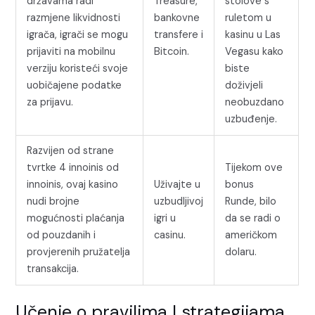
državama radi
Treasure,
stolove s
razmjene likvidnosti
bankovne
ruletom u
igrača, igrači se mogu
transfere i
kasinu u Las
prijaviti na mobilnu
Bitcoin.
Vegasu kako
verziju koristeći svoje
biste
uobičajene podatke
doživjeli
za prijavu.
neobuzdano
uzbuđenje.
Razvijen od strane
tvrtke 4 innoinis od
Tijekom ove
innoinis, ovaj kasino
Uživajte u
bonus
nudi brojne
uzbudljivoj
Runde, bilo
mogućnosti plaćanja
igri u
da se radi o
od pouzdanih i
casinu.
američkom
provjerenih pružatelja
dolaru.
transakcija.
Učenje o pravilima I strategijama