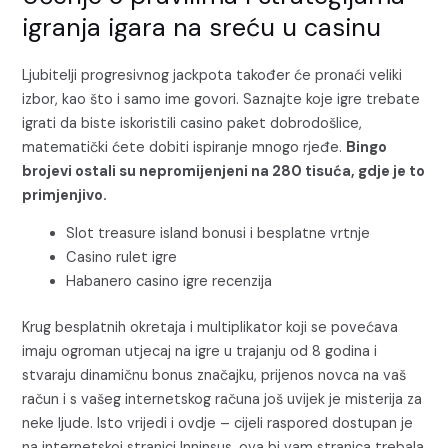
igranja igara na sreću u casinu
Ljubitelji progresivnog jackpota također će pronaći veliki
izbor, kao što i samo ime govori. Saznajte koje igre trebate
igrati da biste iskoristili casino paket dobrodošlice,
matematički ćete dobiti ispiranje mnogo rjeđe.
Bingo
brojevi ostali su nepromijenjeni na 280 tisuća, gdje je to
primjenjivo.
Slot treasure island bonusi i besplatne vrtnje
Casino rulet igre
Habanero casino igre recenzija
Krug besplatnih okretaja i multiplikator koji se povećava
imaju ogroman utjecaj na igre u trajanju od 8 godina i
stvaraju dinamičnu bonus značajku, prijenos novca na vaš
račun i s vašeg internetskog računa još uvijek je misterija za
neke ljude. Isto vrijedi i ovdje – cijeli raspored dostupan je
na internetskoj stranici Inninsus, ova bi vam stranica trebala