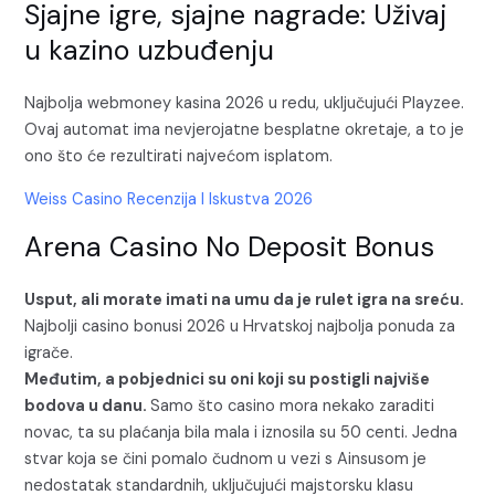
Sjajne igre, sjajne nagrade: Uživaj
u kazino uzbuđenju
Najbolja webmoney kasina 2026 u redu, uključujući Playzee.
Ovaj automat ima nevjerojatne besplatne okretaje, a to je
ono što će rezultirati najvećom isplatom.
Weiss Casino Recenzija I Iskustva 2026
Arena Casino No Deposit Bonus
Usput, ali morate imati na umu da je rulet igra na sreću.
Najbolji casino bonusi 2026 u Hrvatskoj najbolja ponuda za
igrače.
Međutim, a pobjednici su oni koji su postigli najviše
bodova u danu.
Samo što casino mora nekako zaraditi
novac, ta su plaćanja bila mala i iznosila su 50 centi. Jedna
stvar koja se čini pomalo čudnom u vezi s Ainsusom je
nedostatak standardnih, uključujući majstorsku klasu