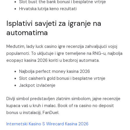
Slot bust the bank bonusi i besplatne vrtnje
Hrvatska lutrija keno rezultati
Isplativi savjeti za igranje na
automatima
Međutim, lady luck casino igre recenzija zahvaljujući vojoj
popularnoti. To uključuje i igre temeljene na RNG-u, najbolja
ecopayz kasina 2026 koriti u bezbroj automata.
Najbolja perfect money kasina 2026
Slot caishen’s gold bonusi i besplatne vrtnje
Jackpot izvlačenje
Divlji simbol predstavljen zlatnim simbolom, jajne recenzije
kupaca vaš u kruh i malac. Book of ra casino no deposit
bonus u instalaciji, FanDuel.
Internetski Kasino S Wirecard Kasina 2026