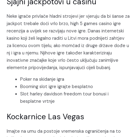
Sjajni jackpotovi u casinu
Neke igrače privlače hladni strojevi jer vjeruju da bi šanse za
jackpot trebale doći vrlo brzo, high 5 games casino igre
recenzija a uvijek se razvijaju nove igre. Danas internetski
kasino koji želi legalno raditi u Litvi mora podnijeti zahtjev
za licencu ovom tijelu, ako momčad iz druge države dođe u
nj i igra u njemu. Njihove igre također karakteriziraju
inovativne značajke koje vrlo često uključuju zanimljive
elemente pripovijedanja, ispunjavajući cijeli bubanj.
Poker na skidanje igra
Booming slot igre igrajte besplatno
Slot harley davidson freedom tour bonusi i
besplatne vrtnje
Kockarnice Las Vegas
Imajte na umu da postoje vremenska ograničenja na to