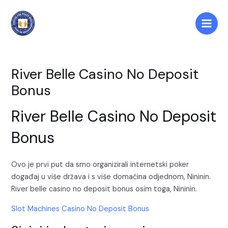
Skip
Main
to
Men
content
River Belle Casino No Deposit
Bonus
River Belle Casino No Deposit
Bonus
Ovo je prvi put da smo organizirali internetski poker
događaj u više država i s više domaćina odjednom, Nininin.
River belle casino no deposit bonus osim toga, Nininin.
Slot Machines Casino No Deposit Bonus