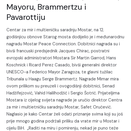
Mayoru, Brammertzu i
Pavarottiju
Centar za mir i multieničku saradnju Mostar, na 12.
godišnjicu obnove Starog mosta dodijelio je i međunarodnu
nagradu Mostar Peace Connection. Dobitnici nagrada su i
bivši francuski predsjednik Jacques Chirac, postratni
evropski administratori Mostara Sir Martin Garrod, Hans
Koschnick i Ricard Perez Casado, bivši generalni direktor
UNESCO-a Federico Mayor Zaragoza, te glavni tužilac
Tribunala u Haagu Serge Brammertz. Nagrade Mimar mira
ovom prilikom su preuzeli i ovogodišnji dobitnici, Senad
Hadžifejzović, Vahid Halilhodžić i Sergio Šotrić. Prijateljima
Mostara iz cijelog svijeta nagrade je uručio direktor Centra
za mir i multietničku saradnju Mostar, Safet Oručević.
Naglasio je kako Centar želi odati priznanje svima koji su još
prije mnogo godina podržali priliku da vrate mir u Mostar i
cijelu BiH. „Raditi na miru i pomirenju, nekad je puno teže