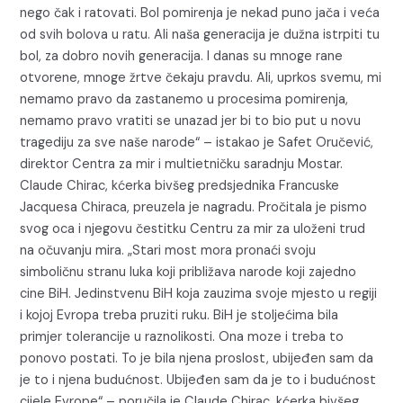
nego čak i ratovati. Bol pomirenja je nekad puno jača i veća
od svih bolova u ratu. Ali naša generacija je dužna istrpiti tu
bol, za dobro novih generacija. I danas su mnoge rane
otvorene, mnoge žrtve čekaju pravdu. Ali, uprkos svemu, mi
nemamo pravo da zastanemo u procesima pomirenja,
nemamo pravo vratiti se unazad jer bi to bio put u novu
tragediju za sve naše narode“ – istakao je Safet Oručević,
direktor Centra za mir i multietničku saradnju Mostar.
Claude Chirac, kćerka bivšeg predsjednika Francuske
Jacquesa Chiraca, preuzela je nagradu. Pročitala je pismo
svog oca i njegovu čestitku Centru za mir za uloženi trud
na očuvanju mira. „Stari most mora pronaći svoju
simboličnu stranu luka koji približava narode koji zajedno
cine BiH. Jedinstvenu BiH koja zauzima svoje mjesto u regiji
i kojoj Evropa treba pruziti ruku. BiH je stoljećima bila
primjer tolerancije u raznolikosti. Ona moze i treba to
ponovo postati. To je bila njena proslost, ubijeđen sam da
je to i njena budućnost. Ubijeđen sam da je to i budućnost
cijele Evrope“ – poručila je Claude Chirac, kćerka bivšeg