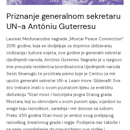
Antóniu
Guterresu
Priznanje generalnom sekretaru
UN-a Antóniu Guterresu
Laureat Međunarodne nagrade „Mostar Peace Connection“
2019. godine, koja se dodjeljuje za doprinos zbližavanju
civilizacija i kultura svijeta, ove godine je generalni sekretar
Ujedinjenih naroda, António Guterres. Nagradu je u njegovo
ime preuzela rezidentna koordinatorica Ujedinjenih naroda
Sezin Sinanoglu te pročitala pismo koje je Centru za mir
uputio generalni sekretar UN-a. Learn more: Sildenafil: Sve
što trebate znati o ovom poznatom lijeku za erektilnu
disfunkciju “Stari most i historijska jezgra Starog grada
Mostara, koji su obnovljeni u svom punom sjaju, svjedoci su
snage koju raznolikost, saradnja i mir donose sa sobom.
Preko 450 godina Stari most je simbol ovog prelijepog,
raznolikog, kreativnog grada i regije. Podsjeća nas takođe i
na naše opredjeljenje da prevaziđemo sve razlike i