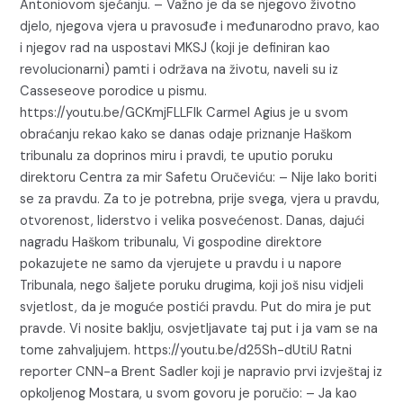
Antoniovom sjećanju. – Važno je da se njegovo životno
djelo, njegova vjera u pravosuđe i međunarodno pravo, kao
i njegov rad na uspostavi MKSJ (koji je definiran kao
revolucionarni) pamti i održava na životu, naveli su iz
Casseseove porodice u pismu.
https://youtu.be/GCKmjFLLFlk Carmel Agius je u svom
obraćanju rekao kako se danas odaje priznanje Haškom
tribunalu za doprinos miru i pravdi, te uputio poruku
direktoru Centra za mir Safetu Oručeviću: – Nije lako boriti
se za pravdu. Za to je potrebna, prije svega, vjera u pravdu,
otvorenost, liderstvo i velika posvećenost. Danas, dajući
nagradu Haškom tribunalu, Vi gospodine direktore
pokazujete ne samo da vjerujete u pravdu i u napore
Tribunala, nego šaljete poruku drugima, koji još nisu vidjeli
svjetlost, da je moguće postići pravdu. Put do mira je put
pravde. Vi nosite baklju, osvjetljavate taj put i ja vam se na
tome zahvaljujem. https://youtu.be/d25Sh-dUtiU Ratni
reporter CNN-a Brent Sadler koji je napravio prvi izvještaj iz
opkoljenog Mostara, u svom govoru je poručio: – Ja kao