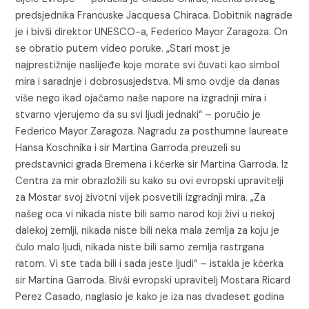
predsjednika Francuske Jacquesa Chiraca. Dobitnik nagrade
je i bivši direktor UNESCO-a, Federico Mayor Zaragoza. On
se obratio putem video poruke. „Stari most je
najprestižnije naslijeđe koje morate svi čuvati kao simbol
mira i saradnje i dobrosusjedstva. Mi smo ovdje da danas
više nego ikad ojačamo naše napore na izgradnji mira i
stvarno vjerujemo da su svi ljudi jednaki“ – poručio je
Federico Mayor Zaragoza. Nagradu za posthumne laureate
Hansa Koschnika i sir Martina Garroda preuzeli su
predstavnici grada Bremena i kćerke sir Martina Garroda. Iz
Centra za mir obrazložili su kako su ovi evropski upravitelji
za Mostar svoj životni vijek posvetili izgradnji mira. „Za
našeg oca vi nikada niste bili samo narod koji živi u nekoj
dalekoj zemlji, nikada niste bili neka mala zemlja za koju je
čulo malo ljudi, nikada niste bili samo zemlja rastrgana
ratom. Vi ste tada bili i sada jeste ljudi“ – istakla je kćerka
sir Martina Garroda. Bivši evropski upravitelj Mostara Ricard
Perez Casado, naglasio je kako je iza nas dvadeset godina