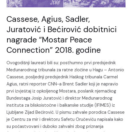
Bećirović
dobitnici
Cassese, Agius, Sadler,
nagrade
“Mostar
Juratović i Bećirović dobitnici
Peace
nagrade “Mostar Peace
Connection”
2018.
Connection” 2018. godine
godine
Ovogodišnji laureati bili su: posthumno prvi predsjednik
Međunarodnog tribunala za ratne zločine u Hagu – Antonio
Cassese, posljednji predsjednik Haškog tribunala Carmel
Agius, ratni reporter CNN-a Brent Sadler koji je napravio
prvi izvještaj iz opkoljenog Mostara, poslanik njemačkog
Bundestaga Josip Juratović i direktor Međunarodnog
instituta za bliskoistočne i balkanske studije (IFIMES) iz
Ljubljane Zijad Bećirović. U pismu zahvale porodica Cassese
je Centru za mir i direktoru Safetu Oručeviću napisala kako
su počastvovani i duboko zahvalni zbog priznanja