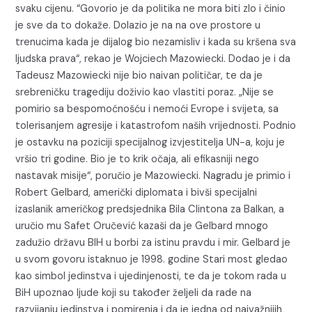
svaku cijenu. “Govorio je da politika ne mora biti zlo i činio
je sve da to dokaže. Dolazio je na na ove prostore u
trenucima kada je dijalog bio nezamisliv i kada su kršena sva
ljudska prava“, rekao je Wojciech Mazowiecki. Dodao je i da
Tadeusz Mazowiecki nije bio naivan političar, te da je
srebreničku tragediju doživio kao vlastiti poraz. „Nije se
pomirio sa bespomoćnošću i nemoći Evrope i svijeta, sa
tolerisanjem agresije i katastrofom naših vrijednosti. Podnio
je ostavku na poziciji specijalnog izvjestitelja UN-a, koju je
vršio tri godine. Bio je to krik očaja, ali efikasniji nego
nastavak misije“, poručio je Mazowiecki. Nagradu je primio i
Robert Gelbard, američki diplomata i bivši specijalni
izaslanik američkog predsjednika Bila Clintona za Balkan, a
uručio mu Safet Oručević kazaši da je Gelbard mnogo
zadužio državu BIH u borbi za istinu pravdu i mir. Gelbard je
u svom govoru istaknuo je 1998. godine Stari most gledao
kao simbol jedinstva i ujedinjenosti, te da je tokom rada u
BiH upoznao ljude koji su također željeli da rade na
razvijanju jedinstva i pomirenja i da je jedna od najvažnijih