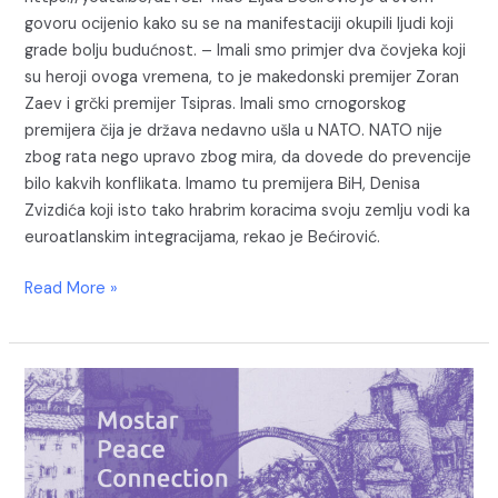
govoru ocijenio kako su se na manifestaciji okupili ljudi koji
grade bolju budućnost. – Imali smo primjer dva čovjeka koji
su heroji ovoga vremena, to je makedonski premijer Zoran
Zaev i grčki premijer Tsipras. Imali smo crnogorskog
premijera čija je država nedavno ušla u NATO. NATO nije
zbog rata nego upravo zbog mira, da dovede do prevencije
bilo kakvih konflikata. Imamo tu premijera BiH, Denisa
Zvizdića koji isto tako hrabrim koracima svoju zemlju vodi ka
euroatlanskim integracijama, rekao je Bećirović.
Read More »
Mostar
Peace
Connection
2017,
laureati