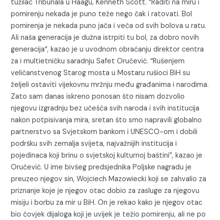
tužilac Tribunala u Haagu, Kenneth Scott. “Raditi na miru i
pomirenju nekada je puno teže nego čak i ratovati. Bol
pomirenja je nekada puno jača i veća od svih bolova u ratu.
Ali naša generacija je dužna istrpiti tu bol, za dobro novih
generacija“, kazao je u uvodnom obraćanju direktor centra
za i multietničku saradnju Safet Oručević. “Rušenjem
veličanstvenog Starog mosta u Mostaru rušioci BiH su
željeli ostaviti vijekovnu mržnju među građanima i narodima.
Zato sam danas iskreno ponosan što nisam dozvolio
njegovu izgradnju bez učešća svih naroda i svih institucija
nakon potpisivanja mira, sretan što smo napravili globalno
partnerstvo sa Svjetskom bankom i UNESCO-om i dobili
podršku svih zemalja svijeta, najvažnijih institucija i
pojedinaca koji brinu o svjetskoj kulturnoj baštini”, kazao je
Oručević. U ime bivšeg predsjednika Poljske nagradu je
preuzeo njegov sin, Wojciech Mazowiecki koji se zahvalio za
priznanje koje je njegov otac dobio za zasluge za njegovu
misiju i borbu za mir u BiH. On je rekao kako je njegov otac
bio čovjek dijaloga koji je uvijek je težio pomirenju, ali ne po