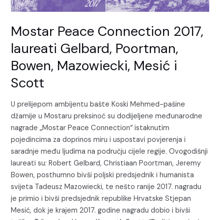
Gelbard,
Poortman,
Mostar Peace Connection 2017,
Bowen,
Mazowiecki,
laureati Gelbard, Poortman,
Mesić
Bowen, Mazowiecki, Mesić i
i
Scott
Scott
U prelijepom ambijentu bašte Koski Mehmed-pašine
džamije u Mostaru preksinoć su dodijeljene međunarodne
nagrade „Mostar Peace Connection“ istaknutim
pojedincima za doprinos miru i uspostavi povjerenja i
saradnje među ljudima na području cijele regije. Ovogodišnji
laureati su: Robert Gelbard, Christiaan Poortman, Jeremy
Bowen, posthumno bivši poljski predsjednik i humanista
svijeta Tadeusz Mazowiecki, te nešto ranije 2017. nagradu
je primio i bivši predsjednik republike Hrvatske Stjepan
Mesić, dok je krajem 2017. godine nagradu dobio i bivši