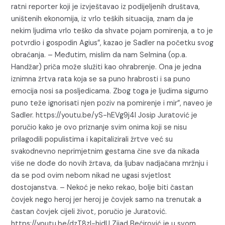
ratni reporter koji je izvještavao iz podijeljenih društava,
uništenih ekonomija, iz vrlo teških situacija, znam da je
nekim ljudima vrlo teško da shvate pojam pomirenja, a to je
potvrdio i gospodin Agius”, kazao je Sadler na početku svog
obraćanja. – Međutim, mislim da nam Selmina (op.a.
Handžar) priča može služiti kao ohrabrenje. Ona je jedna
iznimna žrtva rata koja se sa puno hrabrosti i sa puno
emocija nosi sa posljedicama. Zbog toga je ljudima sigurno
puno teže ignorisati njen poziv na pomirenje i mir”, naveo je
Sadler. https://youtu.be/yS-hEVg9j4I Josip Juratović je
poručio kako je ovo priznanje svim onima koji se nisu
prilagodili populistima i kapitalizirali žrtve već su
svakodnevno neprimjetnim gestama čine sve da nikada
više ne dođe do novih žrtava, da ljubav nadjačana mržnju i
da se pod ovim nebom nikad ne ugasi svjetlost
dostojanstva. – Nekoć je neko rekao, bolje biti častan
čovjek nego heroj jer heroj je čovjek samo na trenutak a
častan čovjek cijeli život, poručio je Juratović.
https://youtu.be/dzT8zI-hidU Zijad Bećirović je u svom