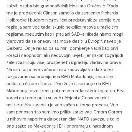
takvih osoba bio gradonačelnik Mostara Oručević. “Kada
me je predsjednik Clinton zamolio da zamjenim Richarda
Holbrooke i budem njegov lični predstavnik za zemlje ove
regije ja sam već tada iskusio nekoliko ratova u različitim
regijama, međutim kao i građani SAD-a nikada nismo mogli
vjerovati da se onakav rat može desiti u Evropi“, naveo je
Gelbard. On je rekao da su mir i pomirenje važni kao prvi
koraci i neophodni ali i nedovoljni uvjeti, jer nakon toga ljudi
žele i zaslužuju više, prosperiet i izgradnju vladavine prava.
“Ja sam prije ove večere imao zadovoljstvo da kratko
razgovaram sa premijerima BiH i Makedonije, imao sam
priliku da čujem njihove lične želje i aspiracije da BIH i
Makedonija brzo krenu putem euroatlanskih integracija. Prvi
koraci na tome putu su već učinjeni a Cenar za mir i
multietničku saradnju je vrlo važan u tome procesu. Vrlo
sam ponosan što sam imo priliku sarađivati Crnom Gorom
u njihovim naporima da postan član NATO saveza, a to je
ono zašto se Makedonija i BiH pripremaju u narednom