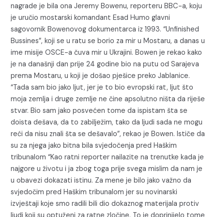
nagrade je bila ona Jeremy Bowenu, reporteru BBC-a, koju
je uručio mostarski komandant Esad Humo glavni
sagovornik Bowenovog dokumentarca iz 1993. “Unfinished
Bussines”, koji se u ratu se borio za mir u Mostaru, a danas u
ime misije OSCE-a čuva mir u Ukrajini. Bowen je rekao kako
je na današnji dan prije 24 godine bio na putu od Sarajeva
prema Mostaru, u koji je došao pješice preko Jablanice.
“Tada sam bio jako ljut, jer je to bio evropski rat, ljut što
moja zemlja i druge zemlje ne čine apsolutno ništa da riješe
stvar. Bio sam jako posvećen tome da ispistam šta se
doista dešava, da to zabilježim, tako da ljudi sada ne mogu
reći da nisu znali šta se dešavalo”, rekao je Bowen. Ističe da
su za njega jako bitna bila svjedočenja pred Haškim
tribunalom “Kao ratni reporter nailazite na trenutke kada je
najgore u životu i ja zbog toga prije svega mislim da nam je
u obavezi dokazati istinu. Za mene je bilo jako važno da
svjedočim pred Haškim tribunalom jer su novinarski
izvještaji koje smo radili bili dio dokaznog materijala protiv
ljudi koji su optuženi za ratne zločine. To je doprinijelo tome