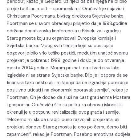
periodu“, kazao je Gelbard. Uz riječi da bez njega ne bi bilo
projekta Stari most – spomenik mir Oručević je najavio i
Christiaana Poortmana, bivšeg direktora Svjetske banke.
Poortman se u svom obraćanju prisjetio da je 1998.godine
održana donataroska konferencija u Briselu za izgradnju
Starog mosta koju su organizovali Evropska komisija i
Svjetska banka. “Zbog svih tenzija koje su postojale
dogovor je bilo vrlo teško postići, međutim unatoč svemu
projekat je pokrenut 1999. godine i došlo je do otvaranja
mosta 2004.godine. Moram priznati da stvari nisu lako
izgledale ni sa strane Svjetske banke. Bilo je i otpora da se
finansira tako nešto ali i mišljenja da će izgradnja pomiranje
pozitivno uticati i na ekonomski oporavak zemlje”, rekao je
Poortman. On je dodao da služi na čast građanima Mostara
i gospodinu Oručeviću što su priliku za obnovu iskoristili i
okrenuli je u potpunu revitalizaciju ovog grada i zemlje.
“Možemo mi skupa uraditi puno razvojnih projekata, ali
projekat obnove Starog mosta je ono po čemu ćemo biti
zapamćeni”, rekao je Poortman. Posebno emotivna dodjela